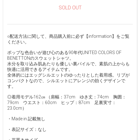
SOLD OUT
○配送方法に関して、商品購入前に必ず【information】をご覧
ください。
ポップな色合いが遊び心のある90年代UNITED COLORS OF
BENETTONのスウェットシャツ。
水分を取り込み肌あたりも優しい裏パイルで、素肌の上からも
快適に活用できるアイテムです。
全体的にはエッグシルエットのゆったりとした着用感。リブが
コンパクトなので、シルエットにアレンジの効くデザインで
す。
◎着用モデル162㎝ （肩幅：37cm ゆき丈：74cm 胸囲：
79cm ウエスト：60cm ヒップ：87cm 足裏実寸：
23.0cm）
・Made in 記載無し
・表記サイズ：なし