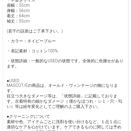
・平置きサイズ
肩幅：55cm
身幅：56cm
着丈：64cm
袖丈：55cm
(若干の誤差はご了承下さい。)
・カラー：ネイビーブルー
・表記素材：コットン100%
・状態詳細：一般的なUSEDの状態です。全体的に色褪せがあり
ます。
●USED
MASCOT/Eの商品は、オールド・ヴィンテージの物になりま
す。
目立つ大きなダメージ等は、「状態詳細」に記載しておりま
す。古着特有の細かなダメージ（ 僅かなほつれ・シミ・穴・匂
い）等は経年変化としてご理解の上ご購入下さい。
●クリーニングについて
素材や色、アイテムごとに洗剤を使い分けるなど、１点１点に
適切なケアを心がけています。ケアできるものに関しては予め