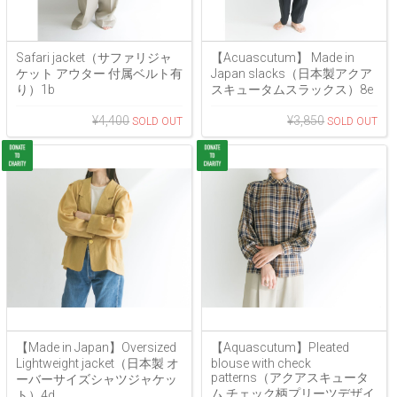
Safari jacket（サファリジャ
【Acuascutum】 Made in
ケット アウター 付属ベルト有
Japan slacks（日本製アクア
り）1b
スキュータムスラックス）8e
¥4,400
¥3,850
【Made in Japan】Oversized
【Aquascutum】Pleated
Lightweight jacket（日本製 オ
blouse with check
patterns（アクアスキュータ
ーバーサイズシャツジャケッ
ム チェック柄プリーツデザイ
ト）4d