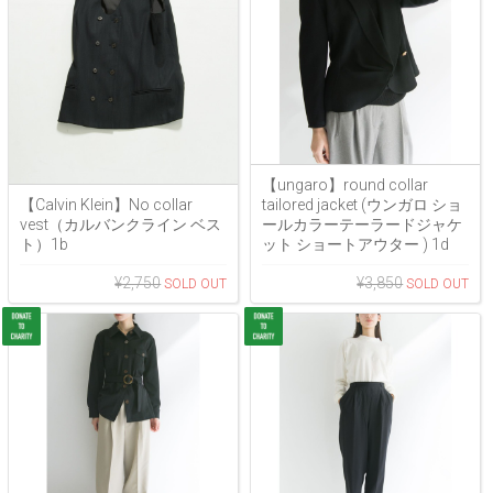
【ungaro】round collar
tailored jacket (ウンガロ ショ
【Calvin Klein】No collar
ールカラーテーラードジャケ
vest（カルバンクライン ベス
ット ショートアウター ) 1d
ト）1b
¥3,850
¥2,750