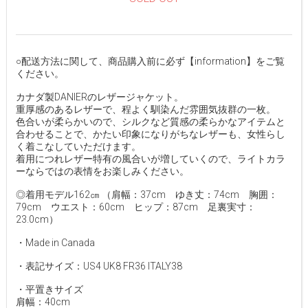
○配送方法に関して、商品購入前に必ず【information】をご覧
ください。
カナダ製DANIERのレザージャケット。
重厚感のあるレザーで、程よく馴染んだ雰囲気抜群の一枚。
色合いが柔らかいので、シルクなど質感の柔らかなアイテムと
合わせることで、かたい印象になりがちなレザーも、女性らし
く着こなしていただけます。
着用につれレザー特有の風合いが増していくので、ライトカラ
ーならではの表情をお楽しみください。
◎着用モデル162㎝ （肩幅：37cm ゆき丈：74cm 胸囲：
79cm ウエスト：60cm ヒップ：87cm 足裏実寸：
23.0cm）
・Made in Canada
・表記サイズ：US4 UK8 FR36 ITALY38
・平置きサイズ
肩幅：40cm