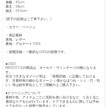
身幅：45cm
着丈：58cm
袖丈：59.5cm
(若干の誤差はご了承下さい。)
・カラー：ベージュ
・表記素材
表地：レザー
裏地：アセテート100%
・状態詳細：一般的なUSEDの状態です。
●USED
MASCOT/Eの商品は、オールド・ヴィンテージの物になりま
す。
目立つ大きなダメージ等は、「状態詳細」に記載しておりま
す。古着特有の細かなダメージ（ 僅かなほつれ・シミ・穴・匂
い）等は経年変化としてご理解の上ご購入下さい。
●クリーニングについて
素材や色、アイテムごとに洗剤を使い分けるなど、１点１点に
適切なケアを心がけています。ケアできるものに関しては予め
ケアを行なった状態で販売をしています。