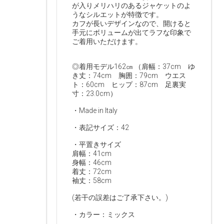
が入りメリハリのあるジャケットのよ
うなシルエットが特徴です。
カフが長いデザインなので、開けると
手元にボリュームが出てラフな印象で
ご着用いただけます。
◎着用モデル162㎝ （肩幅：37cm ゆ
き丈：74cm 胸囲：79cm ウエス
ト：60cm ヒップ：87cm 足裏実
寸：23.0cm）
・Made in Italy
・表記サイズ：42
・平置きサイズ
肩幅：41cm
身幅：46cm
着丈：72cm
袖丈：58cm
(若干の誤差はご了承下さい。)
・カラー：ミックス