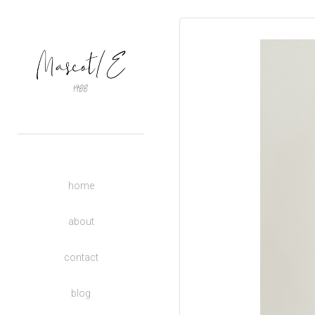
OUTERS
TOPS
BASIC
BOTTOMS
DRESSES
ACCESSORIES
UNISEX
home
DONATE TO CHARITY
KIDS
about
contact
blog