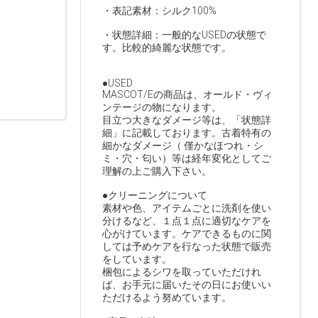
・表記素材：シルク100%
・状態詳細：一般的なUSEDの状態で
す。比較的綺麗な状態です。
●USED
MASCOT/Eの商品は、オールド・ヴィ
ンテージの物になります。
目立つ大きなダメージ等は、「状態詳
細」に記載しております。古着特有の
細かなダメージ（ 僅かなほつれ・シ
ミ・穴・匂い）等は経年変化としてご
理解の上ご購入下さい。
●クリーニングについて
素材や色、アイテムごとに洗剤を使い
分けるなど、１点１点に適切なケアを
心がけています。ケアできるものに関
しては予めケアを行なった状態で販売
をしています。
梱包によるシワを取っていただけれ
ば、お手元に届いたその日にお使いい
ただけるよう努めています。