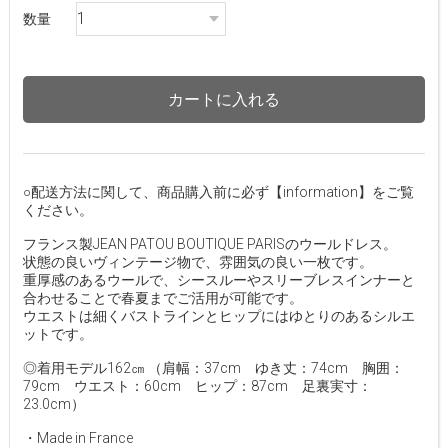
数量
カートに入れる
○配送方法に関して、商品購入前に必ず【information】をご覧
ください。
フランス製JEAN PATOU BOUTIQUE PARISのウールドレス。
状態の良いヴィンテージ物で、雰囲気の良い一枚です。
重厚感のあるウールで、シースルーやスリーブレスインナーと
合わせることで春夏までご活用が可能です。
ウエストは細くバストラインとヒップにはゆとりのあるシルエ
ットです。
◎着用モデル162㎝ （肩幅：37cm ゆき丈：74cm 胸囲：
79cm ウエスト：60cm ヒップ：87cm 足裏実寸：
23.0cm）
・Made in France