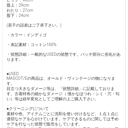
ヒップ：90cm
股上：29cm
わたり：27cm
股下：24cm
(若干の誤差はご了承下さい。)
・カラー：インディゴ
・表記素材：コットン100%
・状態詳細：一般的なUSEDの状態です。パッチ部分に劣化があ
ります。
●USED
MASCOT/Eの商品は、オールド・ヴィンテージの物になりま
す。
目立つ大きなダメージ等は、「状態詳細」に記載しておりま
す。古着特有の細かなダメージ（ 僅かなほつれ・シミ・穴・匂
い）等は経年変化としてご理解の上ご購入下さい。
●クリーニングについて
素材や色、アイテムごとに洗剤を使い分けるなど、１点１点に
適切なケアを心がけています。ケアできるものに関しては予め
ケアを行なった状態で販売をしています。