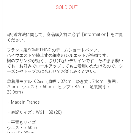
SOLD OUT
○配送方法に関して、商品購入前に必ず【information】をご覧
ください。
フランス製SOMETHINGのデニムショートパンツ。
ハイウエストで膝上丈の細身のシルエットが特徴です。
裾のフリンジが短く、さりげないデザインです。そのまま履い
ても、お好みでロールアップしてもご着用いただけるので、シ
ーズンやトップスに合わせてお楽しみください。
◎着用モデル162㎝ （肩幅：37cm ゆき丈：74cm 胸囲：
79cm ウエスト：60cm ヒップ：87cm 足裏実寸：
23.0cm）
・Made in France
・表記サイズ：W61 H88 (28)
・平置きサイズ
ウエスト：60cm