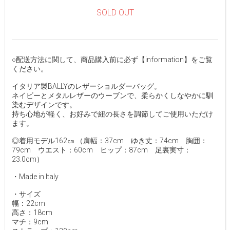
SOLD OUT
○配送方法に関して、商品購入前に必ず【information】をご覧
ください。
イタリア製BALLYのレザーショルダーバッグ。
ネイビーとメタルレザーのウーブンで、柔らかくしなやかに馴
染むデザインです。
持ち心地が軽く、お好みで紐の長さを調節してご使用いただけ
ます。
◎着用モデル162㎝ （肩幅：37cm ゆき丈：74cm 胸囲：
79cm ウエスト：60cm ヒップ：87cm 足裏実寸：
23.0cm）
・Made in Italy
・サイズ
幅：22cm
高さ：18cm
マチ：9cm