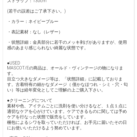
ストラップ：130cm
(若干の誤差はご了承下さい。)
・カラー：ネイビーブルー
・表記素材：なし（レザー）
・状態詳細：金具部分に若干のメッキ剥げがありますが、使用
感のあまり感じられない綺麗な状態です。
●USED
MASCOT/Eの商品は、オールド・ヴィンテージの物になりま
す。
目立つ大きなダメージ等は、「状態詳細」に記載しておりま
す。古着特有の細かなダメージ（ 僅かなほつれ・シミ・穴・匂
い）等は経年変化としてご理解の上ご購入下さい。
●クリーニングについて
素材や色、アイテムごとに洗剤を使い分けるなど、１点１点に
適切なケアを心がけています。ケアできるものに関しては予め
ケアを行なった状態で販売をしています。
梱包によるシワを取っていただければ、お手元に届いたその日
にお使いいただけるよう努めています。