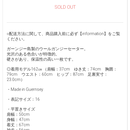
SOLD OUT
○配送方法に関して、商品購入前に必ず【information】をご覧
ください。
ガーンジー島製のウールガンジーセーター。
光沢のある色合いが特徴的。
硬さがあり、保温性の高い一枚です。
◎着用モデル162㎝ （肩幅：37cm ゆき丈：74cm 胸囲：
79cm ウエスト：60cm ヒップ：87cm 足裏実寸：
23.0cm）
・Made in Guernsey
・表記サイズ：16
・平置きサイズ
肩幅：50cm
身幅：47cm
着丈：67cm