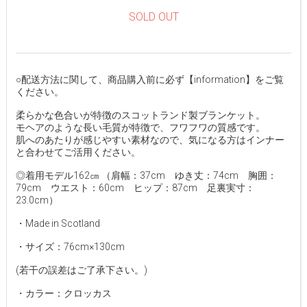
SOLD OUT
○配送方法に関して、商品購入前に必ず【information】をご覧
ください。
柔らかな色合いが特徴のスコットランド製ブランケット。
モヘアのような長い毛質が特徴で、フワフワの質感です。
肌へのあたりが感じやすい素材なので、気になる方はインナー
と合わせてご活用ください。
◎着用モデル162㎝ （肩幅：37cm ゆき丈：74cm 胸囲：
79cm ウエスト：60cm ヒップ：87cm 足裏実寸：
23.0cm）
・Made in Scotland
・サイズ：76cm×130cm
(若干の誤差はご了承下さい。)
・カラー：クロッカス