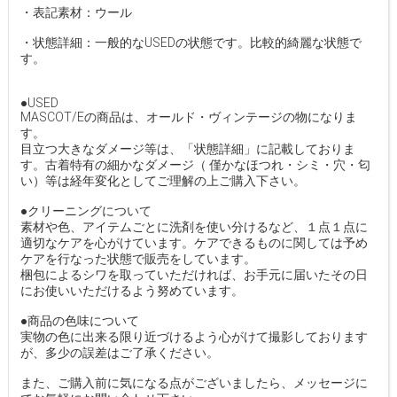
・表記素材：ウール
・状態詳細：一般的なUSEDの状態です。比較的綺麗な状態で
す。
●USED
MASCOT/Eの商品は、オールド・ヴィンテージの物になりま
す。
目立つ大きなダメージ等は、「状態詳細」に記載しておりま
す。古着特有の細かなダメージ（ 僅かなほつれ・シミ・穴・匂
い）等は経年変化としてご理解の上ご購入下さい。
●クリーニングについて
素材や色、アイテムごとに洗剤を使い分けるなど、１点１点に
適切なケアを心がけています。ケアできるものに関しては予め
ケアを行なった状態で販売をしています。
梱包によるシワを取っていただければ、お手元に届いたその日
にお使いいただけるよう努めています。
●商品の色味について
実物の色に出来る限り近づけるよう心がけて撮影しております
が、多少の誤差はご了承ください。
また、ご購入前に気になる点がございましたら、メッセージに