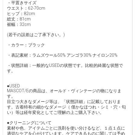
・平置きサイズ
ウエスト：62-70cm
ヒップ：82cm
総丈：81cm
裾幅：32cm
(若干の誤差はご了承下さい。)
・カラー：ブラック
・表記素材：ラムズウール50% アンゴラ30% ナイロン20%
・状態詳細：一般的なUSEDの状態です。比較的綺麗な状態で
す。
●USED
MASCOT/Eの商品は、オールド・ヴィンテージの物になりま
す。
目立つ大きなダメージ等は、「状態詳細」に記載しておりま
す。古着特有の細かなダメージ（ 僅かなほつれ・シミ・穴・匂
い）等は経年変化としてご理解の上ご購入下さい。
●クリーニングについて
素材や色、アイテムごとに洗剤を使い分けるなど、１点１点に
適切なケアを心がけています。ケアできるものに関しては予め