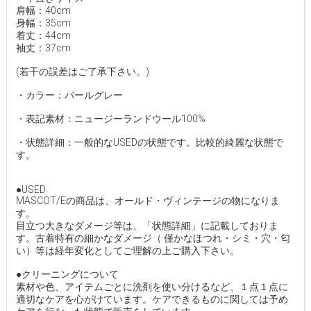
肩幅：40cm
身幅：35cm
着丈：44cm
袖丈：37cm
(若干の誤差はご了承下さい。)
・カラー：パールグレー
・表記素材：ニュージーランドウール100%
・状態詳細：一般的なUSEDの状態です。比較的綺麗な状態で
す。
●USED
MASCOT/Eの商品は、オールド・ヴィンテージの物になりま
す。
目立つ大きなダメージ等は、「状態詳細」に記載しておりま
す。古着特有の細かなダメージ（ 僅かなほつれ・シミ・穴・匂
い）等は経年変化としてご理解の上ご購入下さい。
●クリーニングについて
素材や色、アイテムごとに洗剤を使い分けるなど、１点１点に
適切なケアを心がけています。ケアできるものに関しては予め