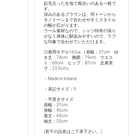
起毛立った生地で風合いのある一枚で
す。
深みのあるブラウンは、同トーンから
モノトーンまで合わせやすくスタイル
の幅が広がります。
ウール素材なので、シャツ特有の張り
がなく身体に馴染みやすいので、ラフ
な印象で合わせていただけます。
◎着用モデル162㎝ （肩幅：37cm ゆ
き丈：74cm 胸囲：79cm ウエス
ト：60cm ヒップ：87cm 足裏実
寸：23.0cm）
・Made in Ireland
・表記サイズ：9
・平置きサイズ
肩幅：37cm
身幅：45cm
着丈：60cm
袖丈：55cm
(若干の誤差はご了承下さい。)