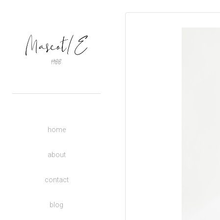
OUTERS
TOPS
BASIC
BOTTOMS
DRESSES
ACCESSORIES
UNISEX
home
DONATE TO CHARITY
KIDS
about
contact
blog