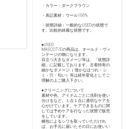
・カラー：ダークブラウン
・表記素材：ウール100%
・状態詳細：一般的なUSEDの状態で
す。比較的綺麗な状態です。
●USED
MASCOT/Eの商品は、オールド・ヴィ
ンテージの物になります。
目立つ大きなダメージ等は、「状態詳
細」に記載しております。古着特有の
細かなダメージ（ 僅かなほつれ・シ
ミ・穴・匂い）等は経年変化としてご
理解の上ご購入下さい。
●クリーニングについて
素材や色、アイテムごとに洗剤を使い
分けるなど、１点１点に適切なケアを
心がけています。ケアできるものに関
しては予めケアを行なった状態で販売
をしています。
梱包によるシワを取っていただけれ
ば、お手元に届いたその日にお使いい