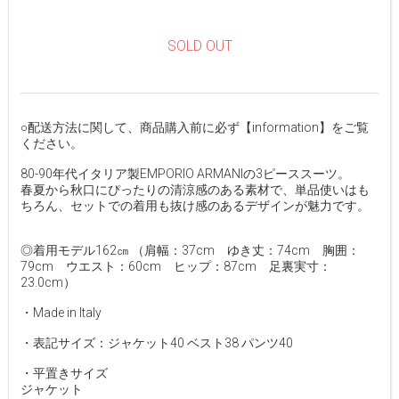
SOLD OUT
○配送方法に関して、商品購入前に必ず【information】をご覧
ください。
80-90年代イタリア製EMPORIO ARMANIの3ピーススーツ。
春夏から秋口にぴったりの清涼感のある素材で、単品使いはも
ちろん、セットでの着用も抜け感のあるデザインが魅力です。
◎着用モデル162㎝ （肩幅：37cm ゆき丈：74cm 胸囲：
79cm ウエスト：60cm ヒップ：87cm 足裏実寸：
23.0cm）
・Made in Italy
・表記サイズ：ジャケット40 ベスト38 パンツ40
・平置きサイズ
ジャケット