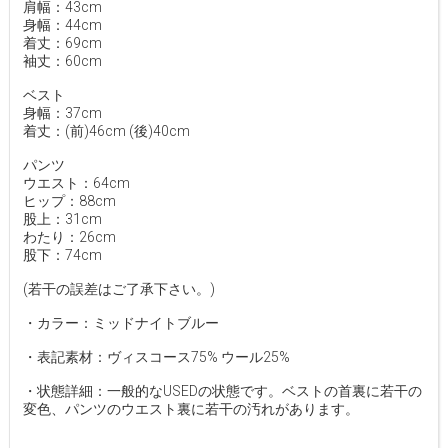
肩幅：43cm
身幅：44cm
着丈：69cm
袖丈：60cm
ベスト
身幅：37cm
着丈：(前)46cm (後)40cm
パンツ
ウエスト：64cm
ヒップ：88cm
股上：31cm
わたり：26cm
股下：74cm
(若干の誤差はご了承下さい。)
・カラー：ミッドナイトブルー
・表記素材：ヴィスコース75% ウール25%
・状態詳細：一般的なUSEDの状態です。ベストの首裏に若干の
変色、パンツのウエスト裏に若干の汚れがあります。