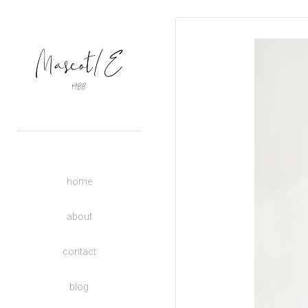
OUTERS
TOPS
BASIC
BOTTOMS
DRESSES
ACCESSORIES
UNISEX
home
DONATE TO CHARITY
KIDS
about
contact
blog