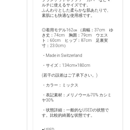
ルチに使えるサイズです。
ふんわりとした柔らかな肌あたりで、
素肌にも快適な使用感です。
◎着用モデル162㎝ （肩幅：37cm ゆ
き丈：74cm 胸囲：79cm ウエス
ト：60cm ヒップ：87cm 足裏実
寸：23.0cm）
・Made in Switzerland
・サイズ：134cm×180cm
(若干の誤差はご了承下さい。)
・カラー：ミックス
・表記素材：メリノウール70% カシミ
ヤ30%
・状態詳細：一般的なUSEDの状態で
す。比較的綺麗な状態です。
●USED