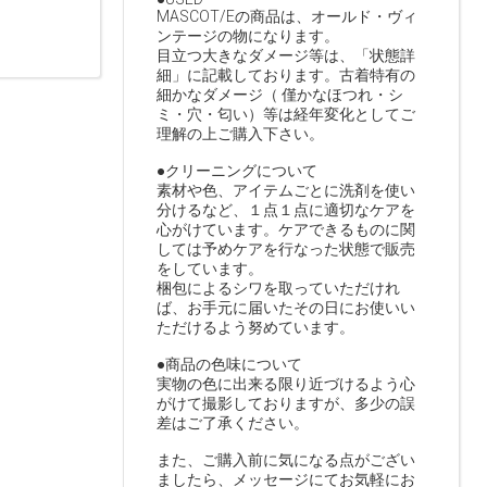
MASCOT/Eの商品は、オールド・ヴィ
ンテージの物になります。
目立つ大きなダメージ等は、「状態詳
細」に記載しております。古着特有の
細かなダメージ（ 僅かなほつれ・シ
ミ・穴・匂い）等は経年変化としてご
理解の上ご購入下さい。
●クリーニングについて
素材や色、アイテムごとに洗剤を使い
分けるなど、１点１点に適切なケアを
心がけています。ケアできるものに関
しては予めケアを行なった状態で販売
をしています。
梱包によるシワを取っていただけれ
ば、お手元に届いたその日にお使いい
ただけるよう努めています。
●商品の色味について
実物の色に出来る限り近づけるよう心
がけて撮影しておりますが、多少の誤
差はご了承ください。
また、ご購入前に気になる点がござい
ましたら、メッセージにてお気軽にお