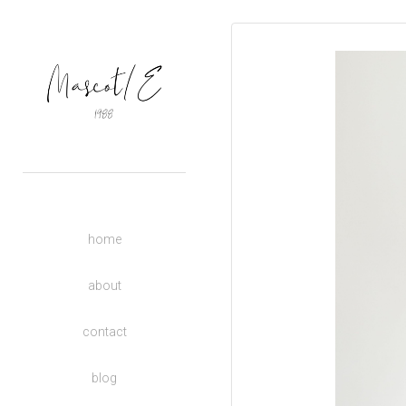
OUTERS
TOPS
BASIC
BOTTOMS
DRESSES
ACCESSORIES
UNISEX
home
DONATE TO CHARITY
KIDS
about
contact
blog