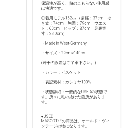
保温性が高く、熱のこもらない使用感
は快適です。
◎着用モデル162㎝ （肩幅：37cm ゆ
き丈：74cm 胸囲：79cm ウエス
ト：60cm ヒップ：87cm 足裏実
寸：23.0cm）
・Made in West-Germany
・サイズ：29cm×140cm
(若干の誤差はご了承下さい。)
・カラー：ビスケット
・表記素材：カシミヤ100%
・状態詳細：一般的なUSEDの状態で
す。所々に毛の抜けた箇所がありま
す。
●USED
MASCOT/Eの商品は、オールド・ヴィ
ンテージの物になります。