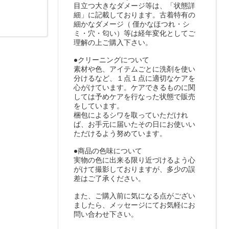
目立つ大きなダメージ等は、「状態詳
細」に記載しております。古着特有の
細かなダメージ（ 僅かなほつれ・シ
ミ・穴・匂い）等は経年変化としてご
理解の上ご購入下さい。
●クリーニングについて
素材や色、アイテムごとに洗剤を使い
分けるなど、１点１点に適切なケアを
心がけています。ケアできるものに関
しては予めケアを行なった状態で販売
をしています。
梱包によるシワを取っていただけれ
ば、お手元に届いたその日にお使いい
ただけるよう努めています。
●商品の色味について
実物の色に出来る限り近づけるよう心
がけて撮影しておりますが、多少の誤
差はご了承ください。
また、ご購入前に気になる点がござい
ましたら、メッセージにてお気軽にお
問い合わせ下さい。