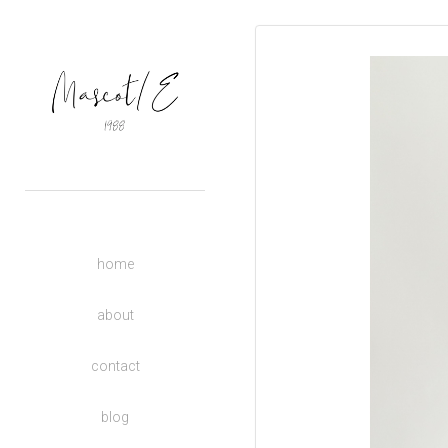
OUTERS
TOPS
BASIC
BOTTOMS
DRESSES
ACCESSORIES
UNISEX
home
DONATE TO CHARITY
KIDS
about
contact
blog