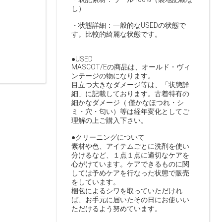
し）
・状態詳細：一般的なUSEDの状態で
す。比較的綺麗な状態です。
●USED
MASCOT/Eの商品は、オールド・ヴィ
ンテージの物になります。
目立つ大きなダメージ等は、「状態詳
細」に記載しております。古着特有の
細かなダメージ（ 僅かなほつれ・シ
ミ・穴・匂い）等は経年変化としてご
理解の上ご購入下さい。
●クリーニングについて
素材や色、アイテムごとに洗剤を使い
分けるなど、１点１点に適切なケアを
心がけています。ケアできるものに関
しては予めケアを行なった状態で販売
をしています。
梱包によるシワを取っていただけれ
ば、お手元に届いたその日にお使いい
ただけるよう努めています。