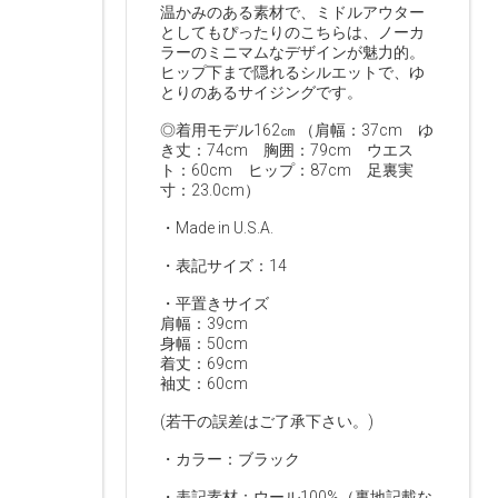
温かみのある素材で、ミドルアウター
としてもぴったりのこちらは、ノーカ
ラーのミニマムなデザインが魅力的。
ヒップ下まで隠れるシルエットで、ゆ
とりのあるサイジングです。
◎着用モデル162㎝ （肩幅：37cm ゆ
き丈：74cm 胸囲：79cm ウエス
ト：60cm ヒップ：87cm 足裏実
寸：23.0cm）
・Made in U.S.A.
・表記サイズ：14
・平置きサイズ
肩幅：39cm
身幅：50cm
着丈：69cm
袖丈：60cm
(若干の誤差はご了承下さい。)
・カラー：ブラック
・表記素材：ウール100%（裏地記載な