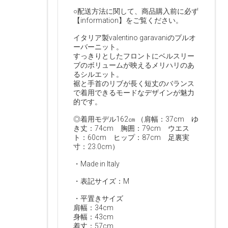
○配送方法に関して、商品購入前に必ず
【information】をご覧ください。
イタリア製valentino garavaniのプルオ
ーバーニット。
すっきりとしたフロントにベルスリー
ブのボリュームが映えるメリハリのあ
るシルエット。
裾と手首のリブが長く短丈のバランス
で着用できるモードなデザインが魅力
的です。
◎着用モデル162㎝ （肩幅：37cm ゆ
き丈：74cm 胸囲：79cm ウエス
ト：60cm ヒップ：87cm 足裏実
寸：23.0cm）
・Made in Italy
・表記サイズ：M
・平置きサイズ
肩幅：34cm
身幅：43cm
着丈：57cm