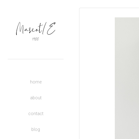
OUTERS
TOPS
BASIC
BOTTOMS
DRESSES
ACCESSORIES
UNISEX
home
DONATE TO CHARITY
KIDS
about
contact
blog