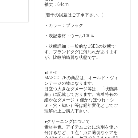
袖丈：64cm
(若干の誤差はご了承下さい。)
・カラー：ブラック
・表記素材：ウール100%
・状態詳細：一般的なUSEDの状態で
す。ブランドタグに薄汚れがあります
が、比較的綺麗な状態です。
●USED
MASCOT/Eの商品は、オールド・ヴィ
ンテージの物になります。
目立つ大きなダメージ等は、「状態詳
細」に記載しております。古着特有の
細かなダメージ（ 僅かなほつれ・シ
ミ・穴・匂い）等は経年変化としてご
理解の上ご購入下さい。
●クリーニングについて
素材や色、アイテムごとに洗剤を使い
分けるなど、１点１点に適切なケアを