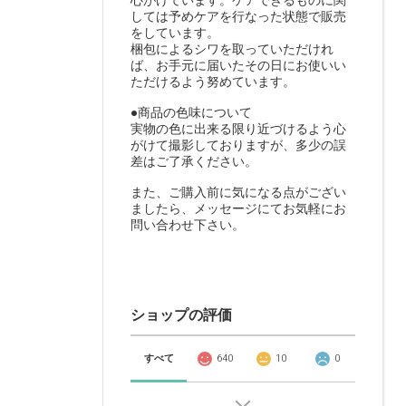
心がけています。ケアできるものに関
しては予めケアを行なった状態で販売
をしています。
梱包によるシワを取っていただけれ
ば、お手元に届いたその日にお使いい
ただけるよう努めています。
●商品の色味について
実物の色に出来る限り近づけるよう心
がけて撮影しておりますが、多少の誤
差はご了承ください。
また、ご購入前に気になる点がござい
ましたら、メッセージにてお気軽にお
問い合わせ下さい。
ショップの評価
すべて
640
10
0