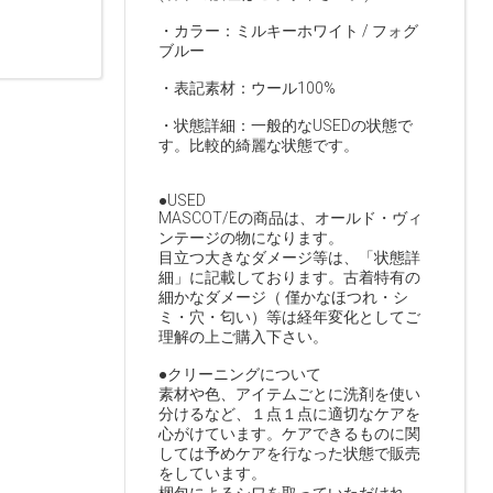
・カラー：ミルキーホワイト / フォグ
ブルー
・表記素材：ウール100%
・状態詳細：一般的なUSEDの状態で
す。比較的綺麗な状態です。
●USED
MASCOT/Eの商品は、オールド・ヴィ
ンテージの物になります。
目立つ大きなダメージ等は、「状態詳
細」に記載しております。古着特有の
細かなダメージ（ 僅かなほつれ・シ
ミ・穴・匂い）等は経年変化としてご
理解の上ご購入下さい。
●クリーニングについて
素材や色、アイテムごとに洗剤を使い
分けるなど、１点１点に適切なケアを
心がけています。ケアできるものに関
しては予めケアを行なった状態で販売
をしています。