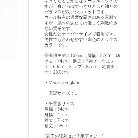
ふっくらとしがちなケーブルニットで
すが、身ごろはすっきりとした袖との
バランスが良いシルエットです。
ウール特有の適度な硬さのある素材で
すが、肌へのあたりは優しく刺激の少
ない質感です。
女性だとオーバーサイズで着用でき、
男性でも合わせやすい寒色のミックス
カラーです。
◎着用モデル162㎝ （肩幅：37cm ゆ
き丈：74cm 胸囲：79cm ウエス
ト：60cm ヒップ：87cm 足裏実
寸：23.0cm）
・Made in England
・表記サイズ：L
・平置きサイズ
肩幅：54cm
身幅：41cm
着丈：71cm
袖丈：58cm
(若干の誤差はご了承下さい。)