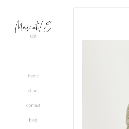
OUTERS
TOPS
BASIC
BOTTOMS
DRESSES
ACCESSORIES
UNISEX
home
DONATE TO CHARITY
KIDS
about
contact
blog