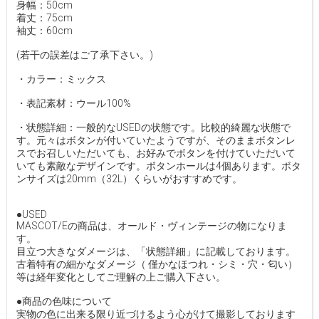
身幅：50cm
着丈：75cm
袖丈：60cm
(若干の誤差はご了承下さい。)
・カラー：ミックス
・表記素材：ウール100%
・状態詳細：一般的なUSEDの状態です。比較的綺麗な状態で
す。元々はボタンが付いていたようですが、そのままボタンレ
スでお召しいただいても、お好みでボタンを付けていただいて
いても素敵なデザインです。ボタンホールは4個あります。ボタ
ンサイズは20mm（32L）くらいがおすすめです。
●USED
MASCOT/Eの商品は、オールド・ヴィンテージの物になりま
す。
目立つ大きなダメージは、「状態詳細」に記載しております。
古着特有の細かなダメージ（ 僅かなほつれ・シミ・穴・匂い）
等は経年変化としてご理解の上ご購入下さい。
●商品の色味について
実物の色に出来る限り近づけるよう心がけて撮影しております