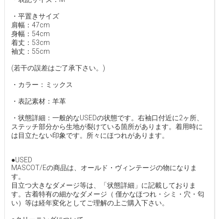
・平置きサイズ
肩幅：47cm
身幅：54cm
着丈：53cm
袖丈：55cm
(若干の誤差はご了承下さい。)
・カラー：ミックス
・表記素材：羊革
・状態詳細：一般的なUSEDの状態です。右袖口付近に2ヶ所、
ステッチ部分から生地が裂けている箇所があります。着用時に
は目立たない印象です。所々にほつれがあります。
●USED
MASCOT/Eの商品は、オールド・ヴィンテージの物になりま
す。
目立つ大きなダメージ等は、「状態詳細」に記載しておりま
す。古着特有の細かなダメージ（ 僅かなほつれ・シミ・穴・匂
い）等は経年変化としてご理解の上ご購入下さい。