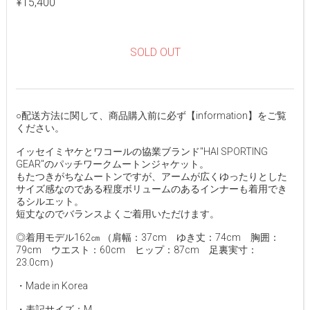
¥15,400
SOLD OUT
○配送方法に関して、商品購入前に必ず【information】をご覧
ください。
イッセイミヤケとワコールの協業ブランド"HAI SPORTING
GEAR"のパッチワークムートンジャケット。
もたつきがちなムートンですが、アームが広くゆったりとした
サイズ感なのである程度ボリュームのあるインナーも着用でき
るシルエット。
短丈なのでバランスよくご着用いただけます。
◎着用モデル162㎝ （肩幅：37cm ゆき丈：74cm 胸囲：
79cm ウエスト：60cm ヒップ：87cm 足裏実寸：
23.0cm）
・Made in Korea
・表記サイズ：M