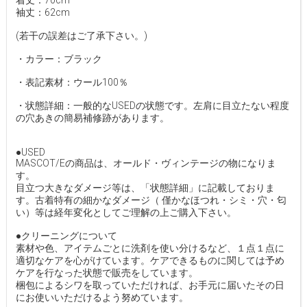
着丈：70cm
袖丈：62cm
(若干の誤差はご了承下さい。)
・カラー：ブラック
・表記素材：ウール100％
・状態詳細：一般的なUSEDの状態です。左肩に目立たない程度
の穴あきの簡易補修跡があります。
●USED
MASCOT/Eの商品は、オールド・ヴィンテージの物になりま
す。
目立つ大きなダメージ等は、「状態詳細」に記載しておりま
す。古着特有の細かなダメージ（ 僅かなほつれ・シミ・穴・匂
い）等は経年変化としてご理解の上ご購入下さい。
●クリーニングについて
素材や色、アイテムごとに洗剤を使い分けるなど、１点１点に
適切なケアを心がけています。ケアできるものに関しては予め
ケアを行なった状態で販売をしています。
梱包によるシワを取っていただければ、お手元に届いたその日
にお使いいただけるよう努めています。