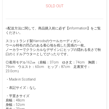
SOLD OUT
○配送方法に関して、商品購入前に必ず【information】をご覧
ください。
スコットランド製Harrodsのウールカーディガン。
ウール特有の凹凸のある着心地を残した質感の一枚。
ノーカラーでクラシカルなデザインにヒップの隠れる長さで秋
口のミドルアウターとしてぴったりです。
◎着用モデル162㎝ （肩幅：37cm ゆき丈：74cm 胸囲：
79cm ウエスト：60cm ヒップ：87cm 足裏実寸：
23.0cm）
・Made in Scotland
・表記サイズ：なし
・平置きサイズ
肩幅：48cm
身幅：52cm