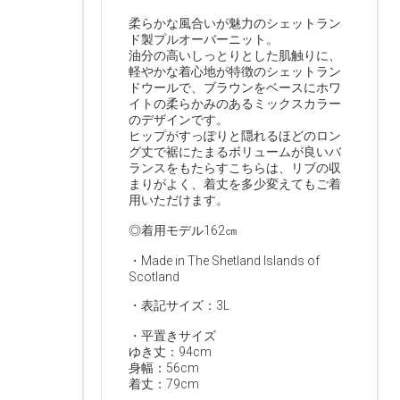
柔らかな風合いが魅力のシェットラン
ド製プルオーバーニット。
油分の高いしっとりとした肌触りに、
軽やかな着心地が特徴のシェットラン
ドウールで、ブラウンをベースにホワ
イトの柔らかみのあるミックスカラー
のデザインです。
ヒップがすっぽりと隠れるほどのロン
グ丈で裾にたまるボリュームが良いバ
ランスをもたらすこちらは、リブの収
まりがよく、着丈を多少変えてもご着
用いただけます。
◎着用モデル162㎝
・Made in The Shetland Islands of
Scotland
・表記サイズ：3L
・平置きサイズ
ゆき丈：94cm
身幅：56cm
着丈：79cm