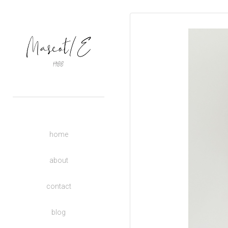
OUTERS
TOPS
BASIC
BOTTOMS
DRESSES
ACCESSORIES
UNISEX
home
DONATE TO CHARITY
KIDS
about
contact
blog