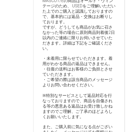
MASCOT/Eの商品はオールド・ヴィン
テージのため、 USEDをご理解いただい
た上でのご購入と認識しておりますの
で、基本的には返品・交換はお断りし
ております。
ですが、どうしても商品がお気に召さ
なかった等の場合に原則商品到着後2日
以内のご連絡に限りお伺いさせていた
だきます。詳細は下記をご確認くださ
い。
・未着用に限らせていただきます。着
用がわかる商品の返品はできません。
・往復の送料はお客様のご負担とさせ
ていただきます。
・ご希望の際は該当商品のメッセージ
よりお問い合わせください。
※特別なサービスとして返品対応を行
なっておりますので、商品を自傷され
る等の悪意ある返品はお受け致しかね
ますのでご理解、ご了承のほどよろし
くお願いいたします。
また、ご購入前に気になる点がござい