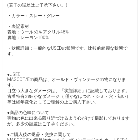
(若干の誤差はご了承下さい。)
・カラー：スレートグレー
・表記素材
表地：ウール52% アクリル48%
裏地：レーヨン100%
・状態詳細：一般的なUSEDの状態です。比較的綺麗な状態で
す。
●USED
MASCOT/Eの商品は、オールド・ヴィンテージの物になりま
す。
目立つ大きなダメージは、「状態詳細」に記載しております。
古着特有の細かなダメージ（ 僅かなほつれ・シミ・穴・匂い）
等は経年変化としてご理解の上ご購入下さい。
●商品の色味について
実物の色に出来る限り近づけるよう心がけて撮影しております
が、多少の誤差はご了承ください。
●ご購入後の返品・交換に関して