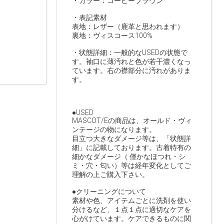
・カラー：コーヒーブラウン
・表記素材
表地：レザー（鹿革と思われます）
裏地：ヴィスコース100%
・状態詳細：一般的なUSEDの状態で
す。袖口に薄汚れと色が若干濃くなっ
ています。右の襟部分に汚れがありま
す。
●USED
MASCOT/Eの商品は、オールド・ヴィ
ンテージの物になります。
目立つ大きなダメージ等は、「状態詳
細」に記載しております。古着特有の
細かなダメージ（ 僅かなほつれ・シ
ミ・穴・匂い）等は経年変化としてご
理解の上ご購入下さい。
●クリーニングについて
素材や色、アイテムごとに洗剤を使い
分けるなど、１点１点に適切なケアを
心がけています。ケアできるものに関