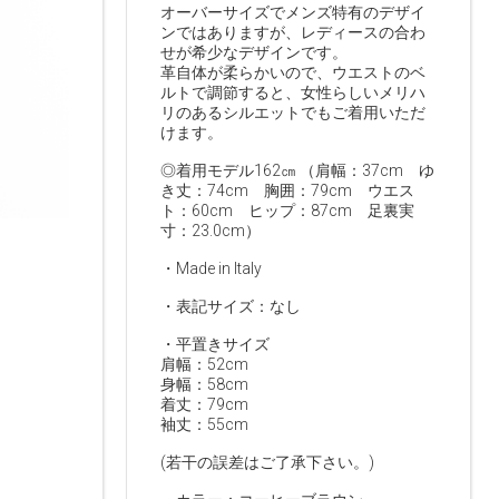
オーバーサイズでメンズ特有のデザイ
ンではありますが、レディースの合わ
せが希少なデザインです。
革自体が柔らかいので、ウエストのベ
ルトで調節すると、女性らしいメリハ
リのあるシルエットでもご着用いただ
けます。
◎着用モデル162㎝ （肩幅：37cm ゆ
き丈：74cm 胸囲：79cm ウエス
ト：60cm ヒップ：87cm 足裏実
寸：23.0cm）
・Made in Italy
・表記サイズ：なし
・平置きサイズ
肩幅：52cm
身幅：58cm
着丈：79cm
袖丈：55cm
(若干の誤差はご了承下さい。)