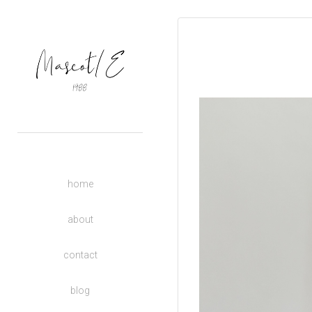
OUTERS
TOPS
BASIC
BOTTOMS
DRESSES
ACCESSORIES
UNISEX
home
DONATE TO CHARITY
KIDS
about
contact
blog