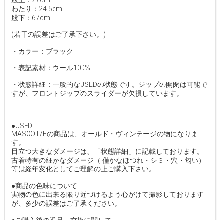
股上：27cm
わたり：24.5cm
股下：67cm
(若干の誤差はご了承下さい。)
・カラー：ブラック
・表記素材：ウール100%
・状態詳細：一般的なUSEDの状態です。ジップの開閉は可能で
すが、フロントジップのスライダーが欠損しています。
●USED
MASCOT/Eの商品は、オールド・ヴィンテージの物になりま
す。
目立つ大きなダメージは、「状態詳細」に記載しております。
古着特有の細かなダメージ（ 僅かなほつれ・シミ・穴・匂い）
等は経年変化としてご理解の上ご購入下さい。
●商品の色味について
実物の色に出来る限り近づけるよう心がけて撮影しております
が、多少の誤差はご了承ください。