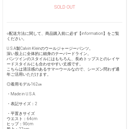
SOLD OUT
○配送方法に関して、商品購入前に必ず【information】をご覧
ください。
U.S.A製Calvin Kleinのウールジャージーパンツ。
深い股上に全体的に細身のテーパードライン。
パンツインのスタイルにはもちろん、長めトップスとのレイヤ
ードスタイルにも合わせやすい丈感です。
こちらは清涼感のあるサマーウールなので、シーズン問わず通
年ご活用いただけます。
◎着用モデル162㎝
・Made in U.S.A.
・表記サイズ：2
・平置きサイズ
ウエスト：64cm
ヒップ：90cm