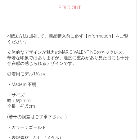
SOLD OUT
○配送方法に関して、商品購入前に必ず【information】をご覧
ください。
立体的なデザインが魅力のMARIO VALENTINOのネックレス。
華奢な印象ではありますが、適度に重みがあり見た目にも十分
存在感の感じられるデザインです。
◎着用モデル162㎝
・Made in 不明
・サイズ
幅：約2mm
全長：41.5cm
(若干の誤差はご了承下さい。)
・カラー：ゴールド
・表記素材：なし（メタル）