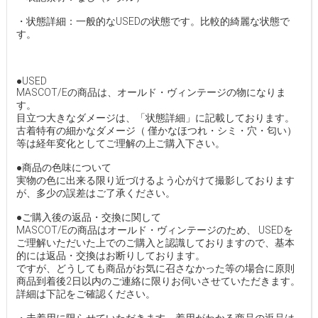
・状態詳細：一般的なUSEDの状態です。比較的綺麗な状態で
す。
●USED
MASCOT/Eの商品は、オールド・ヴィンテージの物になりま
す。
目立つ大きなダメージは、「状態詳細」に記載しております。
古着特有の細かなダメージ（ 僅かなほつれ・シミ・穴・匂い）
等は経年変化としてご理解の上ご購入下さい。
●商品の色味について
実物の色に出来る限り近づけるよう心がけて撮影しております
が、多少の誤差はご了承ください。
●ご購入後の返品・交換に関して
MASCOT/Eの商品はオールド・ヴィンテージのため、 USEDを
ご理解いただいた上でのご購入と認識しておりますので、基本
的には返品・交換はお断りしております。
ですが、どうしても商品がお気に召さなかった等の場合に原則
商品到着後2日以内のご連絡に限りお伺いさせていただきます。
詳細は下記をご確認ください。