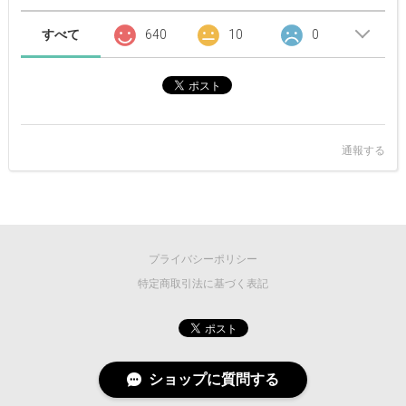
すべて
640
10
0
通報する
プライバシーポリシー
特定商取引法に基づく表記
ショップに質問する
©
2026 MASCOT/E