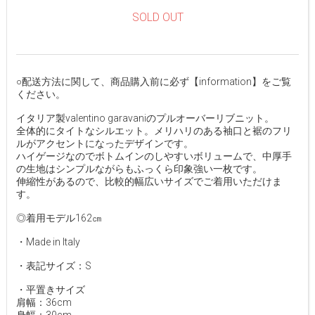
SOLD OUT
○配送方法に関して、商品購入前に必ず【information】をご覧
ください。
イタリア製valentino garavaniのプルオーバーリブニット。
全体的にタイトなシルエット。メリハリのある袖口と裾のフリ
ルがアクセントになったデザインです。
ハイゲージなのでボトムインのしやすいボリュームで、中厚手
の生地はシンプルながらもふっくら印象強い一枚です。
伸縮性があるので、比較的幅広いサイズでご着用いただけま
す。
◎着用モデル162㎝
・Made in Italy
・表記サイズ：S
・平置きサイズ
肩幅：36cm