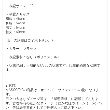
・表記サイズ：10
・平置きサイズ
肩幅：46cm
身幅：54cm
着丈：64cm
袖丈：60cm
(若干の誤差はご了承下さい。)
・カラー：ブラック
・表記素材：なし（ポリエステル）
・状態詳細：一般的なUSEDの状態です。比較的綺麗な状態で
す。
●USED
MASCOT/Eの商品は、オールド・ヴィンテージの物になりま
す。
目立つ大きなダメージ等は、「状態詳細」に記載しておりま
す。古着特有の細かなダメージ（ 僅かなほつれ・シミ・穴・匂
い）等は経年変化としてご理解の上ご購入下さい。