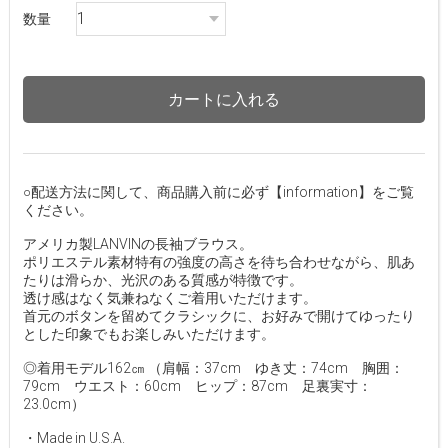
数量
カートに入れる
○配送方法に関して、商品購入前に必ず【information】をご覧
ください。
アメリカ製LANVINの長袖ブラウス。
ポリエステル素材特有の強度の高さを待ち合わせながら、肌あ
たりは滑らか、光沢のある質感が特徴です。
透け感はなく気兼ねなくご着用いただけます。
首元のボタンを留めてクラシックに、お好みで開けてゆったり
とした印象でもお楽しみいただけます。
◎着用モデル162㎝ （肩幅：37cm ゆき丈：74cm 胸囲：
79cm ウエスト：60cm ヒップ：87cm 足裏実寸：
23.0cm）
・Made in U.S.A.