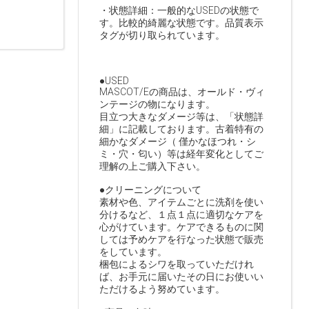
・状態詳細：一般的なUSEDの状態で
す。比較的綺麗な状態です。品質表示
タグが切り取られています。
●USED
MASCOT/Eの商品は、オールド・ヴィ
ンテージの物になります。
目立つ大きなダメージ等は、「状態詳
細」に記載しております。古着特有の
細かなダメージ（ 僅かなほつれ・シ
ミ・穴・匂い）等は経年変化としてご
理解の上ご購入下さい。
●クリーニングについて
素材や色、アイテムごとに洗剤を使い
分けるなど、１点１点に適切なケアを
心がけています。ケアできるものに関
しては予めケアを行なった状態で販売
をしています。
梱包によるシワを取っていただけれ
ば、お手元に届いたその日にお使いい
ただけるよう努めています。