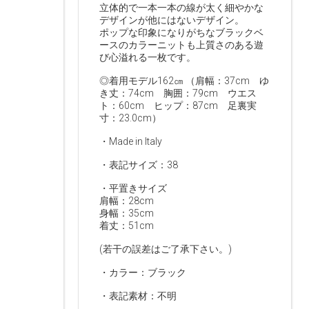
立体的で一本一本の線が太く細やかな
デザインが他にはないデザイン。
ポップな印象になりがちなブラックベ
ースのカラーニットも上質さのある遊
び心溢れる一枚です。
◎着用モデル162㎝ （肩幅：37cm ゆ
き丈：74cm 胸囲：79cm ウエス
ト：60cm ヒップ：87cm 足裏実
寸：23.0cm）
・Made in Italy
・表記サイズ：38
・平置きサイズ
肩幅：28cm
身幅：35cm
着丈：51cm
(若干の誤差はご了承下さい。)
・カラー：ブラック
・表記素材：不明