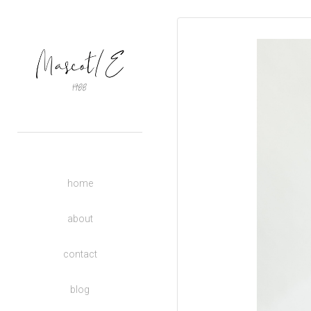
OUTERS
TOPS
BASIC
BOTTOMS
DRESSES
ACCESSORIES
UNISEX
home
DONATE TO CHARITY
KIDS
about
contact
blog