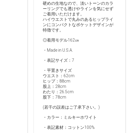
硬めの生地なので、淡いトーンのカラ
ーリングでも透けやラインを気にせず
ご着用いただけます。
ハイウエストで丸みのあるヒップライ
ンにコンパクトなポケットデザインが
特徴です。
◎着用モデル162㎝
・Made in U.S.A.
・表記サイズ：7
・平置きサイズ
ウエスト：62cm
ヒップ：88cm
股上：28cm
わたり：26.5cm
股下：78cm
(若干の誤差はご了承下さい。)
・カラー：ミルキーホワイト
・表記素材：コットン100%