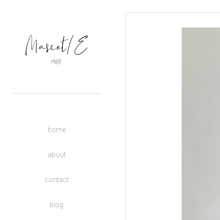
OUTERS
TOPS
BASIC
BOTTOMS
DRESSES
ACCESSORIES
UNISEX
home
DONATE TO CHARITY
KIDS
about
contact
blog