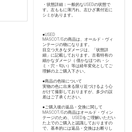
・状態詳細：一般的なUSEDの状態で
す。左ももに薄汚れ、左ひざ裏付近に
シミがあります。
●USED
MASCOT/Eの商品は、オールド・ヴィ
ンテージの物になります。
目立つ大きなダメージは、「状態詳
細」に記載しております。古着特有の
細かなダメージ（ 僅かなほつれ・シ
ミ・穴・匂い）等は経年変化としてご
理解の上ご購入下さい。
●商品の色味について
実物の色に出来る限り近づけるよう心
がけて撮影しておりますが、多少の誤
差はご了承ください。
●ご購入後の返品・交換に関して
MASCOT/Eの商品はオールド・ヴィン
テージのため、 USEDをご理解いただい
た上でのご購入と認識しておりますの
で、基本的には返品・交換はお断りし