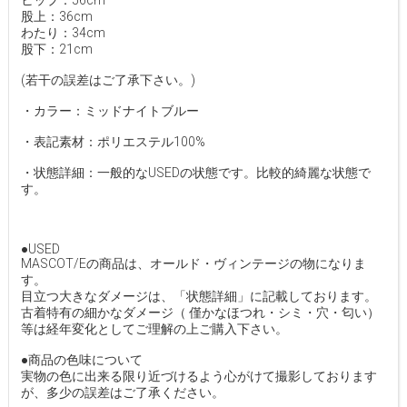
ヒップ：56cm
股上：36cm
わたり：34cm
股下：21cm
(若干の誤差はご了承下さい。)
・カラー：ミッドナイトブルー
・表記素材：ポリエステル100%
・状態詳細：一般的なUSEDの状態です。比較的綺麗な状態で
す。
●USED
MASCOT/Eの商品は、オールド・ヴィンテージの物になりま
す。
目立つ大きなダメージは、「状態詳細」に記載しております。
古着特有の細かなダメージ（ 僅かなほつれ・シミ・穴・匂い）
等は経年変化としてご理解の上ご購入下さい。
●商品の色味について
実物の色に出来る限り近づけるよう心がけて撮影しております
が、多少の誤差はご了承ください。