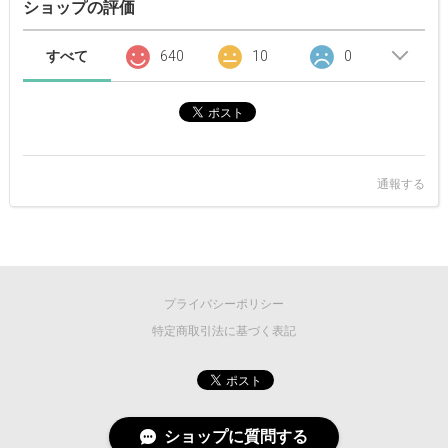
ショップの評価
すべて
640
10
0
通報する
プライバシーポリシー
特定商取引法に基づく表記
ショップに質問する
©
2026 MASCOT/E