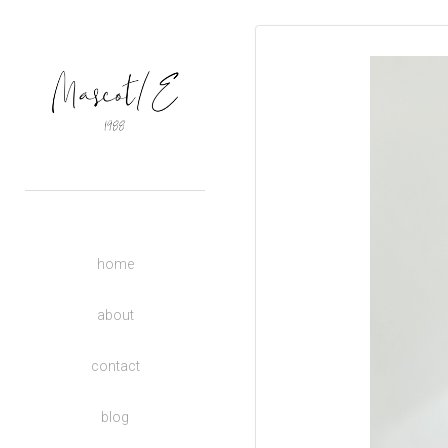
OUTERS
TOPS
BASIC
BOTTOMS
DRESSES
ACCESSORIES
UNISEX
home
DONATE TO CHARITY
KIDS
about
contact
blog