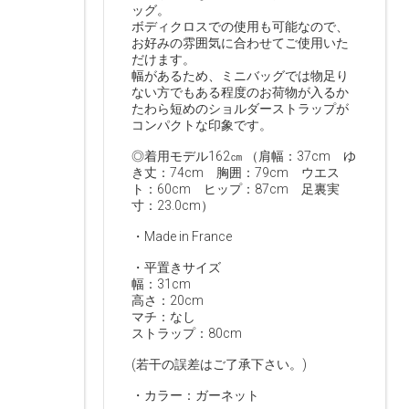
ッグ。
ボディクロスでの使用も可能なので、
お好みの雰囲気に合わせてご使用いた
だけます。
幅があるため、ミニバッグでは物足り
ない方でもある程度のお荷物が入るか
たわら短めのショルダーストラップが
コンパクトな印象です。
◎着用モデル162㎝ （肩幅：37cm ゆ
き丈：74cm 胸囲：79cm ウエス
ト：60cm ヒップ：87cm 足裏実
寸：23.0cm）
・Made in France
・平置きサイズ
幅：31cm
高さ：20cm
マチ：なし
ストラップ：80cm
(若干の誤差はご了承下さい。)
・カラー：ガーネット