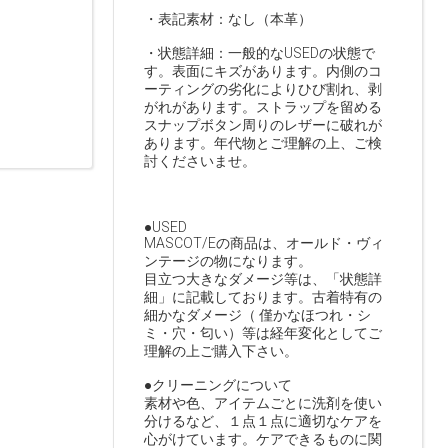
・表記素材：なし（本革）
・状態詳細：一般的なUSEDの状態で
す。表面にキズがあります。内側のコ
ーティングの劣化によりひび割れ、剥
がれがあります。ストラップを留める
スナップボタン周りのレザーに破れが
あります。年代物とご理解の上、ご検
討くださいませ。
●USED
MASCOT/Eの商品は、オールド・ヴィ
ンテージの物になります。
目立つ大きなダメージ等は、「状態詳
細」に記載しております。古着特有の
細かなダメージ（ 僅かなほつれ・シ
ミ・穴・匂い）等は経年変化としてご
理解の上ご購入下さい。
●クリーニングについて
素材や色、アイテムごとに洗剤を使い
分けるなど、１点１点に適切なケアを
心がけています。ケアできるものに関