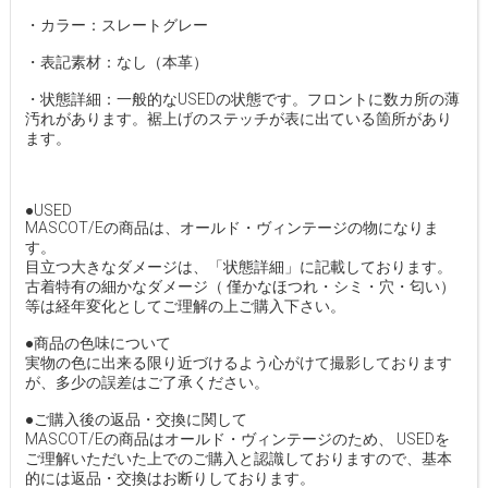
・カラー：スレートグレー
・表記素材：なし（本革）
・状態詳細：一般的なUSEDの状態です。フロントに数カ所の薄
汚れがあります。裾上げのステッチが表に出ている箇所があり
ます。
●USED
MASCOT/Eの商品は、オールド・ヴィンテージの物になりま
す。
目立つ大きなダメージは、「状態詳細」に記載しております。
古着特有の細かなダメージ（ 僅かなほつれ・シミ・穴・匂い）
等は経年変化としてご理解の上ご購入下さい。
●商品の色味について
実物の色に出来る限り近づけるよう心がけて撮影しております
が、多少の誤差はご了承ください。
●ご購入後の返品・交換に関して
MASCOT/Eの商品はオールド・ヴィンテージのため、 USEDを
ご理解いただいた上でのご購入と認識しておりますので、基本
的には返品・交換はお断りしております。