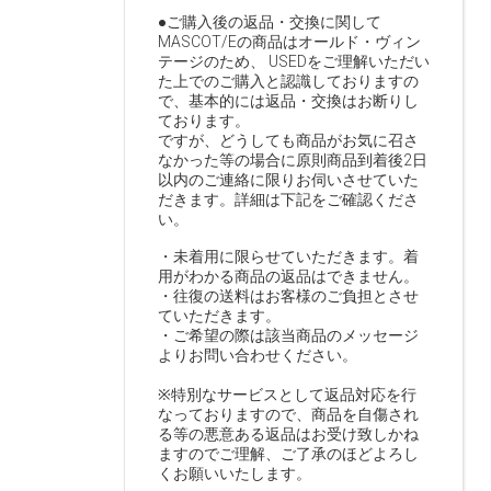
●ご購入後の返品・交換に関して
MASCOT/Eの商品はオールド・ヴィン
テージのため、 USEDをご理解いただい
た上でのご購入と認識しておりますの
で、基本的には返品・交換はお断りし
ております。
ですが、どうしても商品がお気に召さ
なかった等の場合に原則商品到着後2日
以内のご連絡に限りお伺いさせていた
だきます。詳細は下記をご確認くださ
い。
・未着用に限らせていただきます。着
用がわかる商品の返品はできません。
・往復の送料はお客様のご負担とさせ
ていただきます。
・ご希望の際は該当商品のメッセージ
よりお問い合わせください。
※特別なサービスとして返品対応を行
なっておりますので、商品を自傷され
る等の悪意ある返品はお受け致しかね
ますのでご理解、ご了承のほどよろし
くお願いいたします。