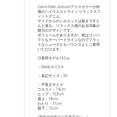
Calvin Klein Jeansのアイスカラーが特
徴のハイウエストライン リラックスフ
ィットデニム。
サイドからのシルエットは裾まですと
んと落ち、リラックス感のある印象が
魅力のデザインです。
ボリュームがありますが、裾はコンパ
クトなテーパードラインなのでフラッ
トなシューズともバランスよくご着用
いただけます。
◎着用モデル162㎝
・Made in U.S.A.
・表記サイズ：30
・平置きサイズ
ウエスト：74cm
ヒップ：102cm
股上：28cm
わたり：31cm
股下：72cm