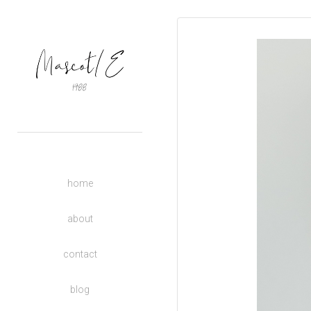
OUTERS
TOPS
BASIC
BOTTOMS
DRESSES
ACCESSORIES
UNISEX
home
DONATE TO CHARITY
KIDS
about
contact
blog