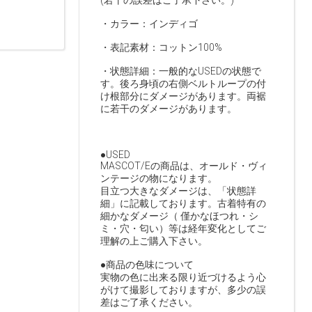
(若干の誤差はご了承下さい。)
・カラー：インディゴ
・表記素材：コットン100%
・状態詳細：一般的なUSEDの状態で
す。後ろ身頃の右側ベルトループの付
け根部分にダメージがあります。両裾
に若干のダメージがあります。
●USED
MASCOT/Eの商品は、オールド・ヴィ
ンテージの物になります。
目立つ大きなダメージは、「状態詳
細」に記載しております。古着特有の
細かなダメージ（ 僅かなほつれ・シ
ミ・穴・匂い）等は経年変化としてご
理解の上ご購入下さい。
●商品の色味について
実物の色に出来る限り近づけるよう心
がけて撮影しておりますが、多少の誤
差はご了承ください。