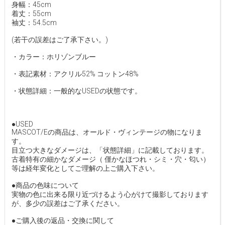
身幅：45cm
着丈：55cm
袖丈：54.5cm
(若干の誤差はご了承下さい。)
・カラー：ホリゾンブルー
・表記素材：アクリル52% コットン48%
・状態詳細：一般的なUSEDの状態です。
●USED
MASCOT/Eの商品は、オールド・ヴィンテージの物になりま
す。
目立つ大きなダメージは、「状態詳細」に記載しております。
古着特有の細かなダメージ（ 僅かなほつれ・シミ・穴・匂い）
等は経年変化としてご理解の上ご購入下さい。
●商品の色味について
実物の色に出来る限り近づけるよう心がけて撮影しております
が、多少の誤差はご了承ください。
●ご購入後の返品・交換に関して