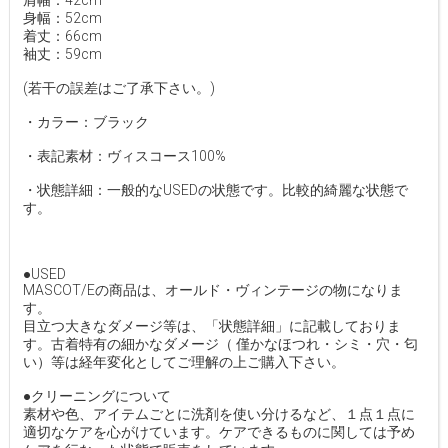
肩幅：42cm
身幅：52cm
着丈：66cm
袖丈：59cm
(若干の誤差はご了承下さい。)
・カラー：ブラック
・表記素材：ヴィスコース100%
・状態詳細：一般的なUSEDの状態です。比較的綺麗な状態で
す。
●USED
MASCOT/Eの商品は、オールド・ヴィンテージの物になりま
す。
目立つ大きなダメージ等は、「状態詳細」に記載しておりま
す。古着特有の細かなダメージ（ 僅かなほつれ・シミ・穴・匂
い）等は経年変化としてご理解の上ご購入下さい。
●クリーニングについて
素材や色、アイテムごとに洗剤を使い分けるなど、１点１点に
適切なケアを心がけています。ケアできるものに関しては予め