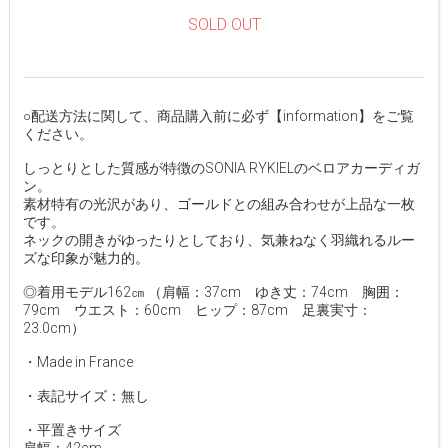
SOLD OUT
○配送方法に関して、商品購入前に必ず【information】をご覧
ください。
しっとりとした質感が特徴のSONIA RYKIELのベロアカーディガ
ン。
素材特有の光沢があり、ゴールドとの組み合わせが上品な一枚
です。
ネックの開きがゆったりとしており、気兼ねなく羽織れるルー
ズな印象が魅力的。
◎着用モデル162㎝ （肩幅：37cm ゆき丈：74cm 胸囲：
79cm ウエスト：60cm ヒップ：87cm 足裏実寸：
23.0cm）
・Made in France
・表記サイズ：無し
・平置きサイズ