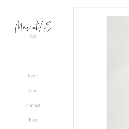
OUTERS
TOPS
BASIC
BOTTOMS
DRESSES
ACCESSORIES
UNISEX
home
DONATE TO CHARITY
KIDS
about
contact
blog