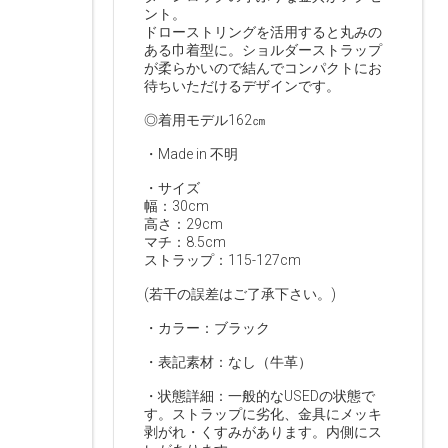
ント。
ドローストリングを活用すると丸みの
ある巾着型に。ショルダーストラップ
が柔らかいので結んでコンパクトにお
待ちいただけるデザインです。
◎着用モデル162㎝
・Made in 不明
・サイズ
幅：30cm
高さ：29cm
マチ：8.5cm
ストラップ：115-127cm
(若干の誤差はご了承下さい。)
・カラー：ブラック
・表記素材：なし（牛革）
・状態詳細：一般的なUSEDの状態で
す。ストラップに劣化、金具にメッキ
剥がれ・くすみがあります。内側にス