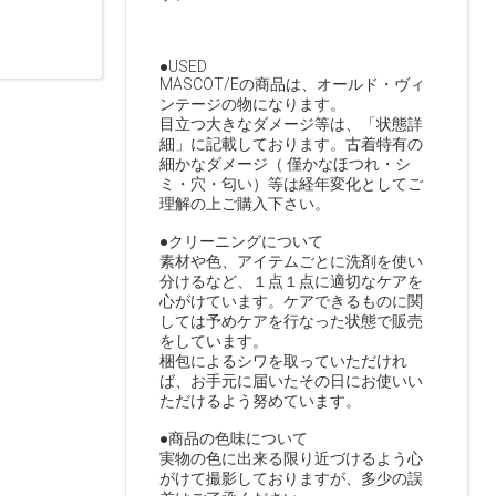
●USED
MASCOT/Eの商品は、オールド・ヴィ
ンテージの物になります。
目立つ大きなダメージ等は、「状態詳
細」に記載しております。古着特有の
細かなダメージ（ 僅かなほつれ・シ
ミ・穴・匂い）等は経年変化としてご
理解の上ご購入下さい。
●クリーニングについて
素材や色、アイテムごとに洗剤を使い
分けるなど、１点１点に適切なケアを
心がけています。ケアできるものに関
しては予めケアを行なった状態で販売
をしています。
梱包によるシワを取っていただけれ
ば、お手元に届いたその日にお使いい
ただけるよう努めています。
●商品の色味について
実物の色に出来る限り近づけるよう心
がけて撮影しておりますが、多少の誤