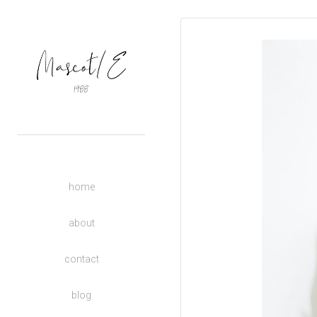
OUTERS
TOPS
BASIC
BOTTOMS
DRESSES
ACCESSORIES
UNISEX
home
DONATE TO CHARITY
KIDS
about
contact
blog