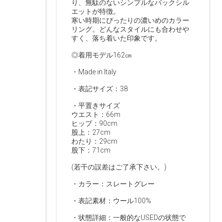
り、無駄のないシンプルなバックシル
エットが特徴。
寒い時期にぴったりの濃いめのカラー
リング。どんなスタイルにも合わせや
すく、落ち着いた印象です。
◎着用モデル162㎝
・Made in Italy
・表記サイズ：38
・平置きサイズ
ウエスト：66m
ヒップ：90cm
股上：27cm
わたり：29cm
股下：71cm
(若干の誤差はご了承下さい。)
・カラー：スレートグレー
・表記素材：ウール100%
・状態詳細：一般的なUSEDの状態で