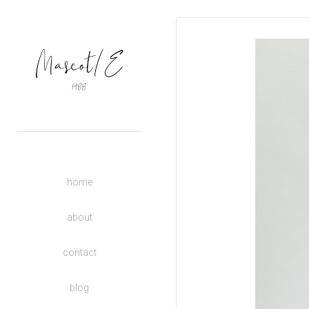
OUTERS
TOPS
BASIC
BOTTOMS
DRESSES
ACCESSORIES
UNISEX
home
DONATE TO CHARITY
KIDS
about
contact
blog