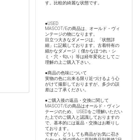
す。比較的綺麗な状態です。
●USED
MASCOT/Eの商品は、オールド・ヴィ
ンテージの物になります。
目立つ大きなダメージは、「状態詳
細」に記載しております。古着特有の
細かなダメージ（ 僅かなほつれ・シ
ミ・穴・匂い）等は経年変化としてご
理解の上ご購入下さい。
●商品の色味について
実物の色に出来る限り近づけるよう心
がけて撮影しておりますが、多少の誤
差はご了承ください。
●ご購入後の返品・交換に関して
MASCOT/Eの商品はオールド・ヴィン
テージのため、 USEDをご理解いただい
た上でのご購入と認識しておりますの
で、基本的には返品・交換はお断りし
ております。
ですが、どうしても商品がお気に召さ
なかった等の場合に原則商品到着後2日