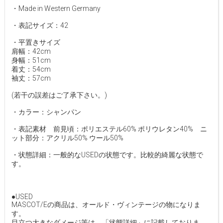
・Made in Western Germany
・表記サイズ：42
・平置きサイズ
肩幅：42cm
身幅：51cm
着丈：54cm
袖丈：57cm
(若干の誤差はご了承下さい。)
・カラー：シャンパン
・表記素材 前見頃：ポリエステル60% ポリウレタン40% ニ
ット部分：アクリル50% ウール50%
・状態詳細：一般的なUSEDの状態です。比較的綺麗な状態で
す。
●USED
MASCOT/Eの商品は、オールド・ヴィンテージの物になりま
す。
目立つ大きなダメージ等は、「状態詳細」に記載しておりま