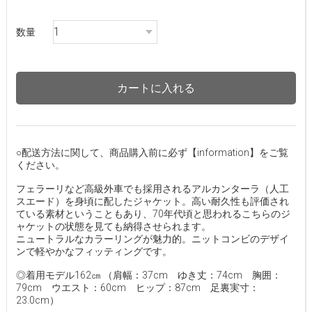
数量
カートに入れる
○配送方法に関して、商品購入前に必ず【information】をご覧
ください。
フェラーリなど高級外車でも採用されるアルカンターラ（人工
スエード）を身頃に配したジャケット。高い耐久性も評価され
ている素材ということもあり、70年代頃と思われるこちらのジ
ャケットの状態を見ても納得させられます。
ニュートラルなカラーリングが魅力的。ニットコンビのデザイ
ンで軽やかなフィッティングです。
◎着用モデル162㎝ （肩幅：37cm ゆき丈：74cm 胸囲：
79cm ウエスト：60cm ヒップ：87cm 足裏実寸：
23.0cm）