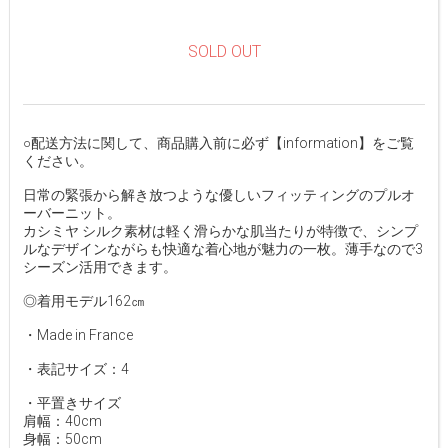
SOLD OUT
○配送方法に関して、商品購入前に必ず【information】をご覧
ください。
日常の緊張から解き放つような優しいフィッティングのプルオ
ーバーニット。
カシミヤ シルク素材は軽く滑らかな肌当たりが特徴で、シンプ
ルなデザインながらも快適な着心地が魅力の一枚。薄手なので3
シーズン活用できます。
◎着用モデル162㎝
・Made in France
・表記サイズ：4
・平置きサイズ
肩幅：40cm
身幅：50cm