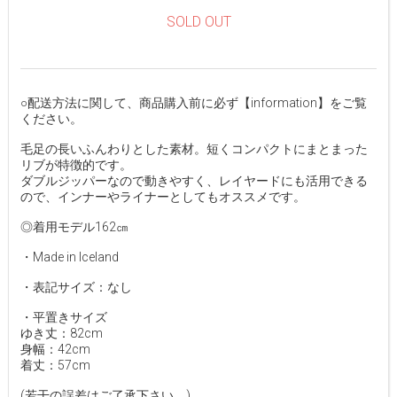
SOLD OUT
○配送方法に関して、商品購入前に必ず【information】をご覧
ください。
毛足の長いふんわりとした素材。短くコンパクトにまとまった
リブが特徴的です。
ダブルジッパーなので動きやすく、レイヤードにも活用できる
ので、インナーやライナーとしてもオススメです。
◎着用モデル162㎝
・Made in Iceland
・表記サイズ：なし
・平置きサイズ
ゆき丈：82cm
身幅：42cm
着丈：57cm
(若干の誤差はご了承下さい。)