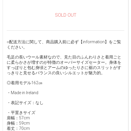
SOLD OUT
○配送方法に関して、商品購入前に必ず【information】をご覧
ください。
毛足の長いウール素材なので、見た目のふんわりさと着用ごと
に柔らかさが増すのが特徴のオーバーサイズセーター。身体を
すっぽりと包む身頃とアームのゆったりさに裾のスリットがす
っきりと見せるバランスの良いシルエットが魅力的。
◎着用モデル162㎝
・Made in Ireland
・表記サイズ：なし
・平置きサイズ
肩幅：57cm
身幅：59cm
着丈：70cm