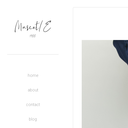
OUTERS
TOPS
BASIC
BOTTOMS
DRESSES
ACCESSORIES
UNISEX
home
DONATE TO CHARITY
KIDS
about
contact
blog