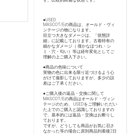
す。比較的綺麗な状態です。
●USED
MASCOT/Eの商品は、オールド・ヴィ
ンテージの物になります。
目立つ大きなダメージは、「状態詳
細」に記載しております。古着特有の
細かなダメージ（ 僅かなほつれ・シ
ミ・穴・匂い）等は経年変化としてご
理解の上ご購入下さい。
●商品の色味について
実物の色に出来る限り近づけるよう心
がけて撮影しておりますが、多少の誤
差はご了承ください。
●ご購入後の返品・交換に関して
MASCOT/Eの商品はオールド・ヴィン
テージのため、 USEDをご理解いただい
た上でのご購入と認識しておりますの
で、基本的には返品・交換はお断りし
ております。
ですが、どうしても商品がお気に召さ
なかった等の場合に原則商品到着後2日