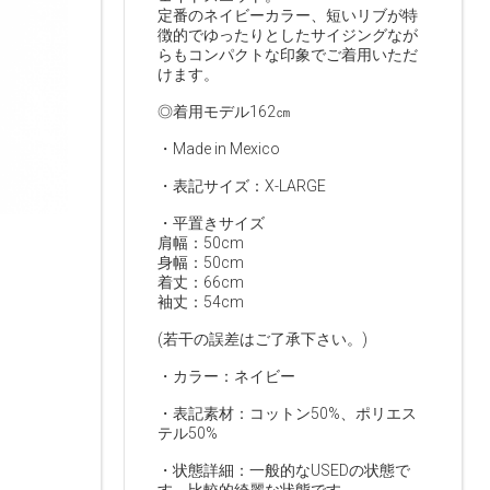
定番のネイビーカラー、短いリブが特
徴的でゆったりとしたサイジングなが
らもコンパクトな印象でご着用いただ
けます。
◎着用モデル162㎝
・Made in Mexico
・表記サイズ：X-LARGE
・平置きサイズ
肩幅：50cm
身幅：50cm
着丈：66cm
袖丈：54cm
(若干の誤差はご了承下さい。)
・カラー：ネイビー
・表記素材：コットン50%、ポリエス
テル50%
・状態詳細：一般的なUSEDの状態で