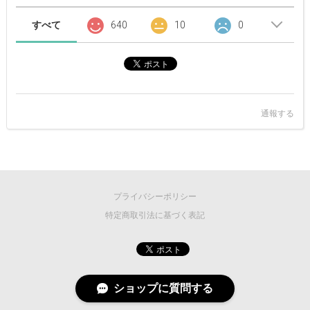
すべて
640
10
0
通報する
プライバシーポリシー
特定商取引法に基づく表記
ショップに質問する
©
2026 MASCOT/E