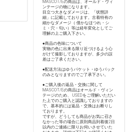
MASCOT/Eの商品は、オールド・ヴィ
ンテージの物になります。
目立つ大きなダメージは、「状態詳
細」に記載しております。古着特有の
細かなダメージ（ 僅かなほつれ・シ
ミ・穴・匂い）等は経年変化としてご
理解の上ご購入下さい。
●商品の色味について
実物の色に出来る限り近づけるよう心
がけて撮影しておりますが、多少の誤
差はご了承ください。
●配送方法はゆうパケット・ゆうパック
のみとなりますのでご了承下さい。
●ご購入後の返品・交換に関して
MASCOT/Eの商品はオールド・ヴィン
テージのため、 USEDをご理解いただい
た上でのご購入と認識しておりますの
で、基本的には返品・交換はお断りし
ております。
ですが、どうしても商品がお気に召さ
なかった等の場合に原則商品到着後2日
以内のご連絡に限りお伺いさせていた