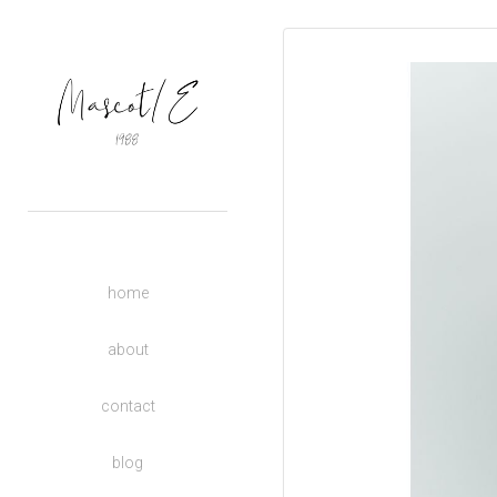
OUTERS
TOPS
BASIC
BOTTOMS
DRESSES
ACCESSORIES
UNISEX
home
DONATE TO CHARITY
KIDS
about
contact
blog