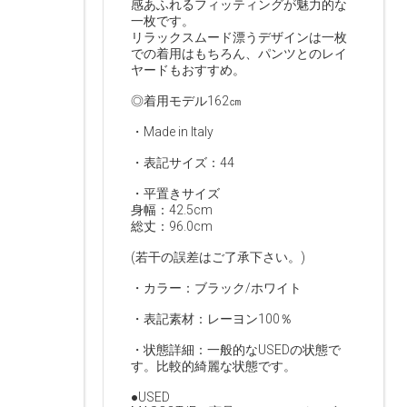
感あふれるフィッティングが魅力的な
一枚です。
リラックスムード漂うデザインは一枚
での着用はもちろん、パンツとのレイ
ヤードもおすすめ。
◎着用モデル162㎝
・Made in Italy
・表記サイズ：44
・平置きサイズ
身幅：42.5cm
総丈：96.0cm
(若干の誤差はご了承下さい。)
・カラー：ブラック/ホワイト
・表記素材：レーヨン100％
・状態詳細：一般的なUSEDの状態で
す。比較的綺麗な状態です。
●USED