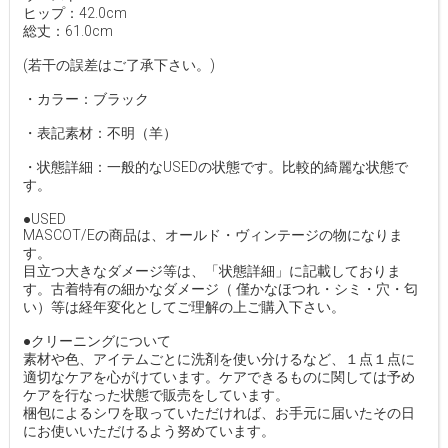
ヒップ：42.0cm
総丈：61.0cm
(若干の誤差はご了承下さい。)
・カラー：ブラック
・表記素材：不明（羊）
・状態詳細：一般的なUSEDの状態です。比較的綺麗な状態で
す。
●USED
MASCOT/Eの商品は、オールド・ヴィンテージの物になりま
す。
目立つ大きなダメージ等は、「状態詳細」に記載しておりま
す。古着特有の細かなダメージ（ 僅かなほつれ・シミ・穴・匂
い）等は経年変化としてご理解の上ご購入下さい。
●クリーニングについて
素材や色、アイテムごとに洗剤を使い分けるなど、１点１点に
適切なケアを心がけています。ケアできるものに関しては予め
ケアを行なった状態で販売をしています。
梱包によるシワを取っていただければ、お手元に届いたその日
にお使いいただけるよう努めています。