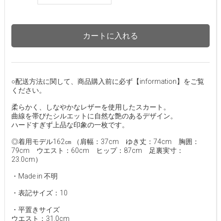
カートに入れる
○配送方法に関して、商品購入前に必ず【information】をご覧
ください。
柔らかく、しなやかなレザーを使用したスカート。
曲線を帯びたシルエットに自然な艶のあるデザイン。
ハードすぎず上品な印象の一枚です。
◎着用モデル162㎝ （肩幅：37cm ゆき丈：74cm 胸囲：
79cm ウエスト：60cm ヒップ：87cm 足裏実寸：
23.0cm）
・Made in 不明
・表記サイズ：10
・平置きサイズ
ウエスト：31.0cm