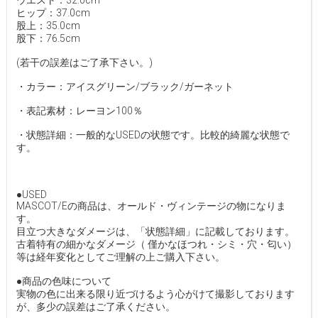
ウエスト：32.0cm
ヒップ：37.0cm
股上：35.0cm
股下：76.5cm
(若干の誤差はご了承下さい。)
・カラー：アイスグリーン/ブラック/ガーネット
・表記素材：レーヨン100％
・状態詳細：一般的なUSEDの状態です。比較的綺麗な状態で
す。
●USED
MASCOT/Eの商品は、オールド・ヴィンテージの物になりま
す。
目立つ大きなダメージは、「状態詳細」に記載しております。
古着特有の細かなダメージ（ 僅かなほつれ・シミ・穴・匂い）
等は経年変化としてご理解の上ご購入下さい。
●商品の色味について
実物の色に出来る限り近づけるよう心がけて撮影しております
が、多少の誤差はご了承ください。