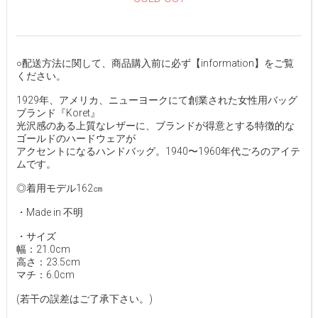
○配送方法に関して、商品購入前に必ず【information】をご覧
ください。
1929年、アメリカ、ニューヨークにて創業された女性用バッグ
ブランド『Koret』
光沢感のある上質なレザーに、ブランドが得意とする特徴的な
ゴールドのハードウェアが
アクセントになるハンドバッグ。1940〜1960年代ごろのアイテ
ムです。
◎着用モデル162㎝
・Made in 不明
・サイズ
幅：21.0cm
高さ：23.5cm
マチ：6.0cm
(若干の誤差はご了承下さい。)