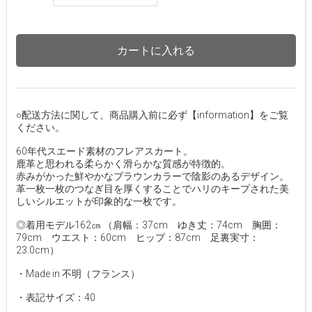
カートに入れる
○配送方法に関して、商品購入前に必ず【information】をご覧
ください。
60年代スエード素材のフレアスカート。
鹿革と思われる柔らかく滑らかな質感が特徴的。
赤みがかった鮮やかなブラウンカラーで陰影のあるデザイン。
革一枚一枚のつなぎ目を厚くすることでハリのキープされた美
しいシルエットが印象的な一枚です。
◎着用モデル162㎝ （肩幅：37cm ゆき丈：74cm 胸囲：
79cm ウエスト：60cm ヒップ：87cm 足裏実寸：
23.0cm）
・Made in 不明（フランス）
・表記サイズ：40