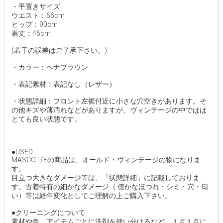
・平置きサイズ
ウエスト：66cm
ヒップ：90cm
着丈：46cm
(若干の誤差はご了承下さい。)
・カラー：ヘナブラウン
・表記素材：表記なし（レザー）
・状態詳細：フロント左裾付近に小さな穴空きがあります。そ
の他キズや薄汚れなどがありますが、ヴィンテージの中ではは
とても良い状態です。
●USED
MASCOT/Eの商品は、オールド・ヴィンテージの物になりま
す。
目立つ大きなダメージ等は、「状態詳細」に記載しておりま
す。古着特有の細かなダメージ（ 僅かなほつれ・シミ・穴・匂
い）等は経年変化としてご理解の上ご購入下さい。
●クリーニングについて
素材や色、アイテムごとに洗剤を使い分けるなど、１点１点に